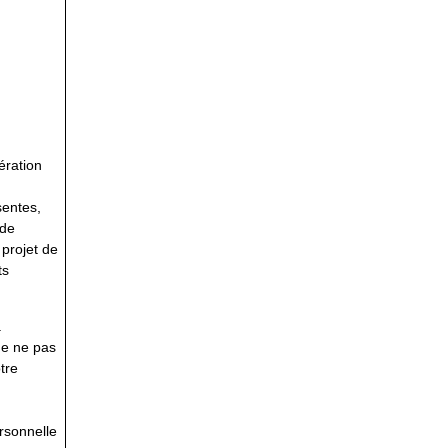
ération
sentes,
 de
 projet de
ts
.
de ne pas
tre
ersonnelle