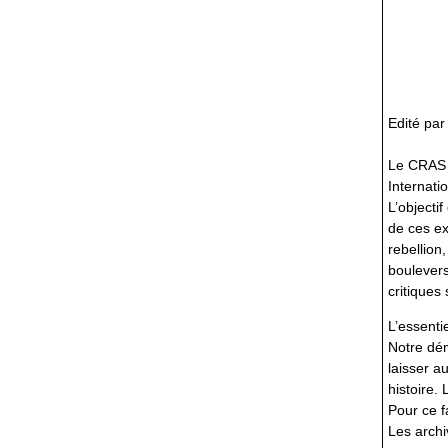
Edité pa
Le CRAS e
Internati
L’objectif
de ces ex
rebellion
boulevers
critiques
L’essenti
Notre dém
laisser a
histoire. 
Pour ce f
Les archi