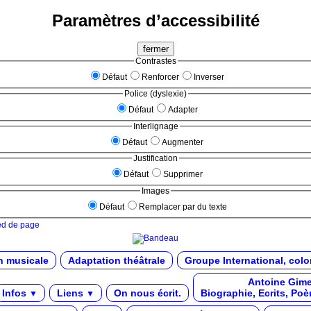
Paramètres d’accessibilité
fermer
Contrastes
Défaut
Renforcer
Inverser
Police (dyslexie)
Défaut
Adapter
Interlignage
Défaut
Augmenter
Justification
Défaut
Supprimer
Images
Défaut
Remplacer par du texte
ied de page
n musicale
Adaptation théâtrale
Groupe International, colo
Antoine Gime
Infos
Liens
On nous écrit.
Biographie, Ecrits, Poè
▼
▼