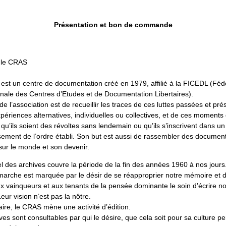
Présentation et bon de commande
r le CRAS
st un centre de documentation créé en 1979, affilié à la FICEDL (Féd
onale des Centres d’Etudes et de Documentation Libertaires).
 de l’association est de recueillir les traces de ces luttes passées et pré
périences alternatives, individuelles ou collectives, et de ces moments
, qu’ils soient des révoltes sans lendemain ou qu’ils s’inscrivent dans un
ement de l’ordre établi. Son but est aussi de rassembler des documen
 sur le monde et son devenir.
el des archives couvre la période de la fin des années 1960 à nos jours
arche est marquée par le désir de se réapproprier notre mémoire et 
ux vainqueurs et aux tenants de la pensée dominante le soin d’écrire no
Leur vision n’est pas la nôtre.
aire, le CRAS mène une activité d’édition.
ves sont consultables par qui le désire, que cela soit pour sa culture p