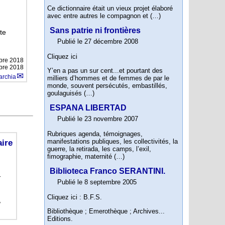
Ce dictionnaire était un vieux projet élaboré
avec entre autres le compagnon et (…)
Sans patrie ni frontières
te
Publié le 27 décembre 2008
Cliquez ici
bre 2018
mbre 2018
Y’en a pas un sur cent...et pourtant des
archia
milliers d’hommes et de femmes de par le
monde, souvent persécutés, embastillés,
goulaguisés (…)
ESPANA LIBERTAD
Publié le 23 novembre 2007
Rubriques agenda, témoignages,
manifestations publiques, les collectivités, la
aire
guerre, la retirada, les camps, l’exil,
fimographie, maternité (…)
Biblioteca Franco SERANTINI.
-
Publié le 8 septembre 2005
Cliquez ici : B.F.S.
,
Bibliothèque ; Emerothèque ; Archives...
Editions.