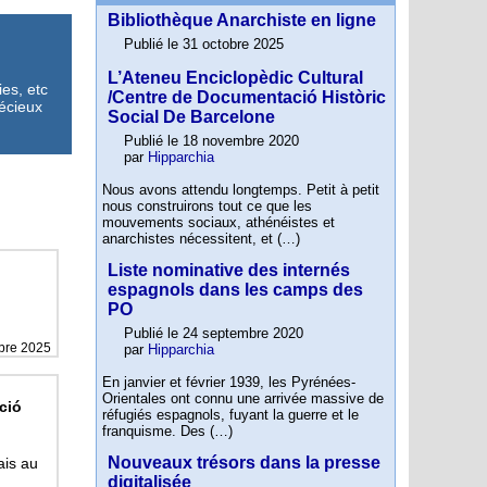
Bibliothèque Anarchiste en ligne
Publié le 31 octobre 2025
L’Ateneu Enciclopèdic Cultural
ies, etc
/Centre de Documentació Històric
récieux
Social De Barcelone
Publié le 18 novembre 2020
par
Hipparchia
Nous avons attendu longtemps. Petit à petit
nous construirons tout ce que les
mouvements sociaux, athénéistes et
anarchistes nécessitent, et (…)
Liste nominative des internés
espagnols dans les camps des
PO
Publié le 24 septembre 2020
bre 2025
par
Hipparchia
En janvier et février 1939, les Pyrénées-
Orientales ont connu une arrivée massive de
ció
réfugiés espagnols, fuyant la guerre et le
franquisme. Des (…)
Nouveaux trésors dans la presse
ais au
digitalisée