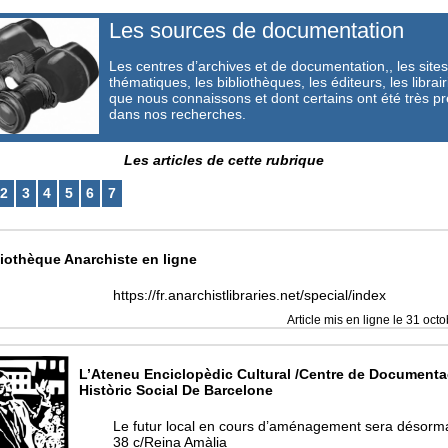
Les sources de documentation
Les centres d’archives et de documentation,, les sites
thématiques, les bibliothèques, les éditeurs, les librair
que nous connaissons et dont certains ont été très p
dans nos recherches.
Les articles de cette rubrique
2
3
4
5
6
7
liothèque Anarchiste en ligne
https://fr.anarchistlibraries.net/special/index
Article mis en ligne le
31 octo
L’Ateneu Enciclopèdic Cultural /Centre de Documenta
Històric Social De Barcelone
Le futur local en cours d’aménagement sera désorm
38 c/Reina Amàlia