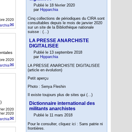
Publié le 18 février 2020
par
Hipparchia
Cinq collections de périodiques du CIRA sont
bre 2020
consultables depuis le mois de janvier 2020
archia
sur un site de la Bibliothèque nationale
suisse : (…)
LA PRESSE ANARCHISTE
DIGITALISEE
Publié le 13 septembre 2018
entales
par
Hipparchia
bre 2020
LA PRESSE ANARCHISTE DIGITALISEE
archia
(article en évolution)
Petit aperçu
Photo : Senya Fleshin
Il existe toujours plus de sites qui (…)
)
Dictionnaire international des
militants anarchistes
rier 2020
rier 2020
Publié le 11 mars 2018
archia
Pour le consulter, cliquez ici : Sans patrie ni
frontières.