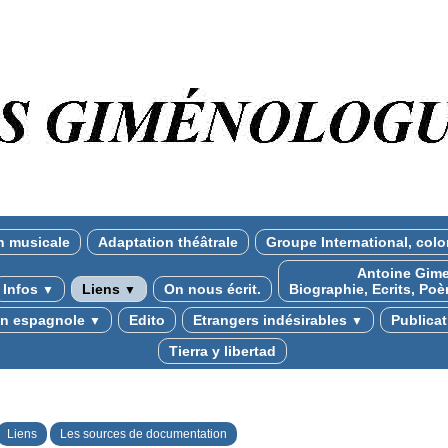
n musicale
Adaptation théâtrale
Groupe International, colo
Antoine Gime
Infos
Liens
On nous écrit.
Biographie, Ecrits, Poè
▼
▼
ion espagnole
Edito
Etrangers indésirables
Publica
▼
▼
Tierra y libertad
Liens
Les sources de documentation