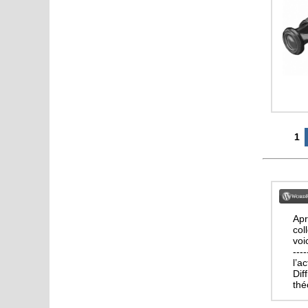
1
Apr
col
voi
---
l’ac
Dif
thé