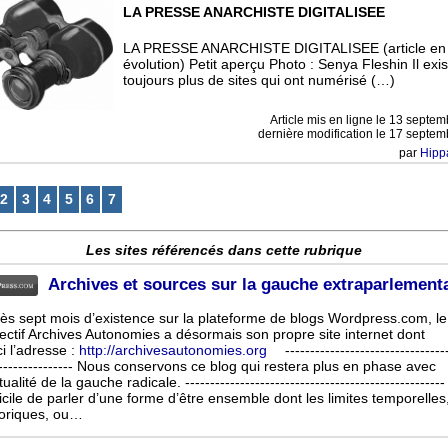
LA PRESSE ANARCHISTE DIGITALISEE
LA PRESSE ANARCHISTE DIGITALISEE (article en
évolution) Petit aperçu Photo : Senya Fleshin Il exis
toujours plus de sites qui ont numérisé (…)
Article mis en ligne le
13 septem
dernière modification le 17 septe
par
Hipp
2
3
4
5
6
7
Les sites référencés dans cette rubrique
Archives et sources sur la gauche extraparlement
ès sept mois d’existence sur la plateforme de blogs Wordpress.com, le
lectif Archives Autonomies a désormais son propre site internet dont
ci l’adresse :
http://archivesautonomies.org
--------------------------------
---------------- Nous conservons ce blog qui restera plus en phase avec
tualité de la gauche radicale. ----------------------------------------------------
ficile de parler d’une forme d’être ensemble dont les limites temporelles
oriques, ou…