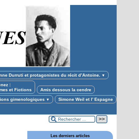
nne Durruti et protagonistes du récit d’Antoine.
▼
nez :
mes et Fictions
Amis dessous la cendre
tions gimenologiques
Simone Weil et l’ Espagne
▼
Les derniers articles