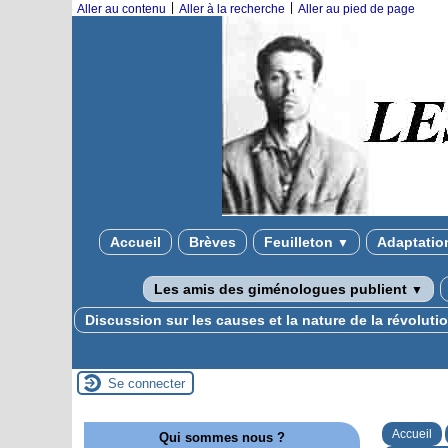
|
|
Aller au contenu
Aller à la recherche
Aller au pied de page
Accueil
Brèves
Feuilleton
Adaptatio
▼
Les amis des giménologues publient
▼
Discussion sur les causes et la nature de la révolut
Se connecter
Accueil
Qui sommes nous ?