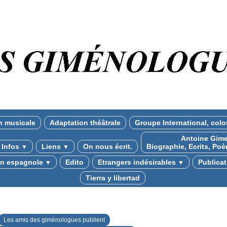
n musicale
Adaptation théâtrale
Groupe International, colo
Antoine Gime
Infos
Liens
On nous écrit.
Biographie, Ecrits, Poè
▼
▼
ion espagnole
Edito
Etrangers indésirables
Publica
▼
▼
Tierra y libertad
Les amis des giménologues publient