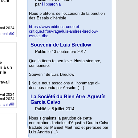
écrit
par
Hipparchia
Nous profitons de l’occasion de la parution
des Essais d’hérésie
https://www.editions-crise-et-
mai 2024
critique.fr/ouvrage/luis-andres-bredlow-
archia
essais-dhe
Souvenir de Luis Bredlow
Publié le 13 septembre 2017
Que la tierra te sea leve. Hasta siempre,
e
compañero.
on à un
r le
Souvenir de Luis Bredlow
avail
[ Nous nous associons à l’hommage ci-
dessous rendu par Anselm (…)
vril 2024
La Société du Bien-être. Agustín
 mai 2024
García Calvo
archia
Publié le 8 juillet 2014
Nous signalons la parution de cette
compilation d’articles d’Agustín García Calvo
traduite par Manuel Martínez et préfacée par
Luis Andrés (…)
.