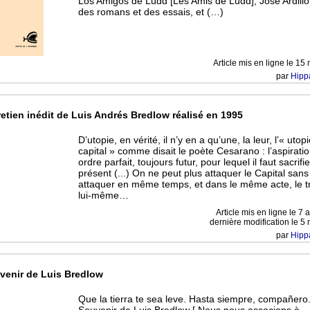
Los Amigos de Ludd [Les Amis de Ludd], José Ardillo 
des romans et des essais, et (…)
Article mis en ligne le
15 
par
Hipp
retien inédit de Luis Andrés Bredlow réalisé en 1995
D’utopie, en vérité, il n’y en a qu’une, la leur, l’« utopi
capital » comme disait le poète Cesarano : l’aspirati
ordre parfait, toujours futur, pour lequel il faut sacrifie
présent (...) On ne peut plus attaquer le Capital sans
attaquer en même temps, et dans le même acte, le tr
lui-même…
Article mis en ligne le
7 a
dernière modification le 5
par
Hipp
venir de Luis Bredlow
Que la tierra te sea leve. Hasta siempre, compañero
Souvenir de Luis Bredlow [ Nous nous associons à