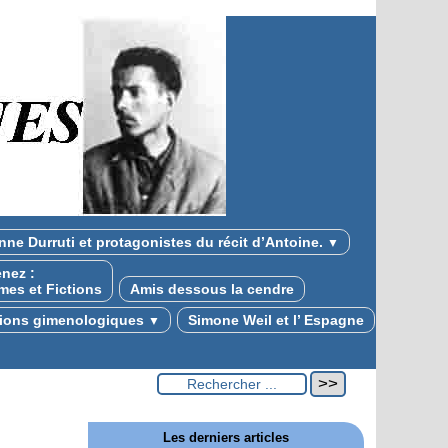
nne Durruti et protagonistes du récit d’Antoine.
▼
nez :
mes et Fictions
Amis dessous la cendre
tions gimenologiques
Simone Weil et l’ Espagne
▼
Les derniers articles