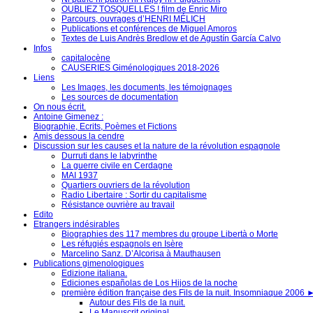
OUBLIEZ TOSQUELLES ! film de Enric Miro
Parcours, ouvrages d’HENRI MÉLICH
Publications et conférences de Miguel Amoros
Textes de Luis Andrès Bredlow et de Agustín García Calvo
Infos
capitalocène
CAUSERIES Giménologiques 2018-2026
Liens
Les Images, les documents, les témoignages
Les sources de documentation
On nous écrit.
Antoine Gimenez :
Biographie, Ecrits, Poèmes et Fictions
Amis dessous la cendre
Discussion sur les causes et la nature de la révolution espagnole
Durruti dans le labyrinthe
La guerre civile en Cerdagne
MAI 1937
Quartiers ouvriers de la révolution
Radio Libertaire : Sortir du capitalisme
Résistance ouvrière au travail
Edito
Etrangers indésirables
Biographies des 117 membres du groupe Libertà o Morte
Les réfugiés espagnols en Isère
Marcelino Sanz. D’Alcorisa à Mauthausen
Publications gimenologiques
Edizione italiana.
Ediciones españolas de Los Hijos de la noche
première édition française des Fils de la nuit. Insomniaque 2006
Autour des Fils de la nuit.
Le Manuscrit original.