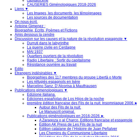
capitalocène
CAUSERIES Giménologiques 2018-2026
Liens
▼
Les Images, les documents, les témoignages
Les sources de documentation
On nous écrit.
Antoine Gimenez :
Biographie, Ecrits, Poèmes et Fictions
Amis dessous la cendre
Discussion sur les causes et la nature de la révolution espagnole
▼
Durruti dans le labyrinthe
La guerre civile en Cerdagne
MAI 1937
Quartiers ouvriers de la révolution
Radio Libertaire : Sortir du capitalisme
Résistance ouvrière au travail
Edito
Etrangers indésirables
▼
Biographies des 117 membres du groupe Libertà o Morte
Les réfugiés espagnols en Isère
Marcelino Sanz. D’Alcorisa à Mauthausen
Publications gimenologiques
▼
Edizione italiana.
Ediciones españolas de Los Hijos de la noche
première édition française des Fils de la nuit. Insomniaque 2006
Autour des Fils de la nuit.
Le Manuscrit original.
Publications giménologiques en 2016-2026
►
A Zaragoza o al Charco. Editions française et espagnole
Edition AK Press de Les Fils de la nuit
Edition catalane de l’Histoire de Juan Peñalver
Les Chemins du Communisme Libertaire