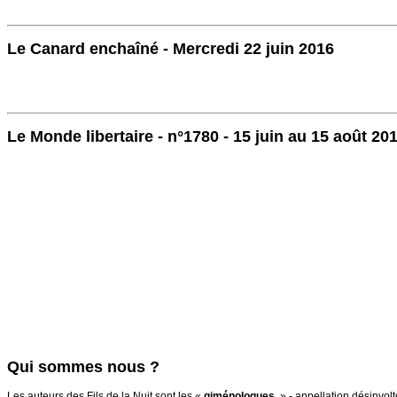
Le Canard enchaîné - Mercredi 22 juin 2016
Le Monde libertaire - n°1780 - 15 juin au 15 août 20
Qui sommes nous ?
Les auteurs des Fils de la Nuit sont les «
giménologues
» - appellation désinvol