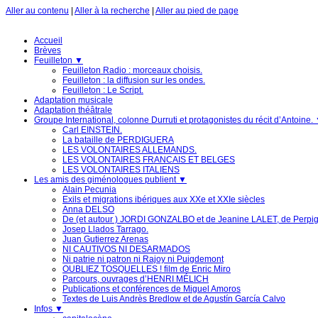
Aller au contenu
|
Aller à la recherche
|
Aller au pied de page
Accueil
Brèves
Feuilleton
▼
Feuilleton Radio : morceaux choisis.
Feuilleton : la diffusion sur les ondes.
Feuilleton : Le Script.
Adaptation musicale
Adaptation théâtrale
Groupe International, colonne Durruti et protagonistes du récit d’Antoine.
Carl EINSTEIN.
La bataille de PERDIGUERA
LES VOLONTAIRES ALLEMANDS.
LES VOLONTAIRES FRANCAIS ET BELGES
LES VOLONTAIRES ITALIENS
Les amis des giménologues publient
▼
Alain Pecunia
Exils et migrations ibériques aux XXe et XXIe siècles
Anna DELSO
De (et autour ) JORDI GONZALBO et de Jeanine LALET, de Perpi
Josep Llados Tarrago.
Juan Gutierrez Arenas
NI CAUTIVOS NI DESARMADOS
Ni patrie ni patron ni Rajoy ni Puigdemont
OUBLIEZ TOSQUELLES ! film de Enric Miro
Parcours, ouvrages d’HENRI MÉLICH
Publications et conférences de Miguel Amoros
Textes de Luis Andrès Bredlow et de Agustín García Calvo
Infos
▼