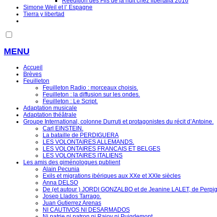
Réédition des Fils de la nuit chez libertalia 2016
Simone Weil et l’ Espagne
Tierra y libertad
MENU
Accueil
Brèves
Feuilleton
Feuilleton Radio : morceaux choisis.
Feuilleton : la diffusion sur les ondes.
Feuilleton : Le Script.
Adaptation musicale
Adaptation théâtrale
Groupe International, colonne Durruti et protagonistes du récit d’Antoine.
Carl EINSTEIN.
La bataille de PERDIGUERA
LES VOLONTAIRES ALLEMANDS.
LES VOLONTAIRES FRANCAIS ET BELGES
LES VOLONTAIRES ITALIENS
Les amis des giménologues publient
Alain Pecunia
Exils et migrations ibériques aux XXe et XXIe siècles
Anna DELSO
De (et autour ) JORDI GONZALBO et de Jeanine LALET, de Perpi
Josep Llados Tarrago.
Juan Gutierrez Arenas
NI CAUTIVOS NI DESARMADOS
Ni patrie ni patron ni Rajoy ni Puigdemont