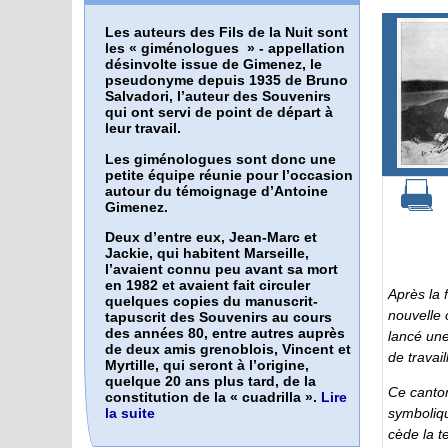
Les auteurs des Fils de la Nuit sont
les «
giménologues
» - appellation
désinvolte issue de Gimenez, le
pseudonyme depuis 1935 de Bruno
Salvadori, l’auteur des Souvenirs
qui ont servi de point de départ à
leur travail.
Les giménologues sont donc une
petite équipe réunie pour l’occasion
autour du témoignage d’Antoine
Gimenez.
Deux d’entre eux, Jean-Marc et
Jackie, qui habitent Marseille,
l’avaient connu peu avant sa mort
en 1982 et avaient fait circuler
Après la 
quelques copies du manuscrit-
nouvelle o
tapuscrit des Souvenirs au cours
des années 80, entre autres auprès
lancé une
de deux amis grenoblois, Vincent et
de travail
Myrtille, qui seront à l’origine,
quelque 20 ans plus tard, de la
Ce canton
constitution de la « cuadrilla ».
Lire
symboliqu
la suite
cède la te