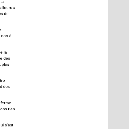
 a
illeurs »
es de
e
t non à
ve la
ue des
t plus
tre
nt des
a ferme
vons rien
ui s’est