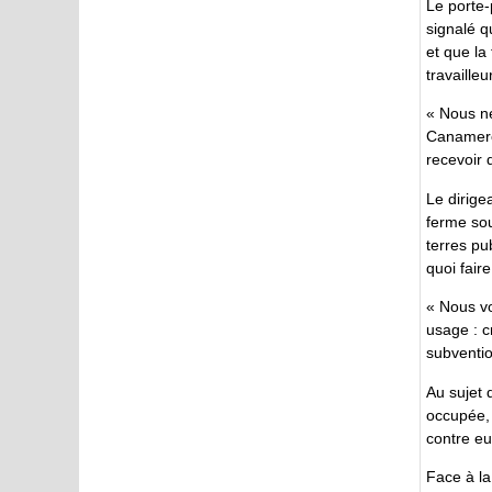
Le porte-
signalé q
et que la
travailleu
« Nous ne
Canamero,
recevoir
Le dirigea
ferme sou
terres pu
quoi fair
« Nous vo
usage : c
subventi
Au sujet 
occupée, 
contre eu
Face à la