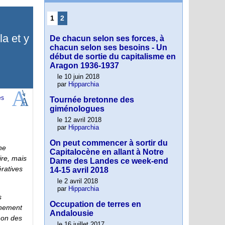
1
2
la et y
De chacun selon ses forces, à
chacun selon ses besoins - Un
début de sortie du capitalisme en
Aragon 1936-1937
le 10 juin 2018
par
Hipparchia
Tournée bretonne des
giménologues
le 12 avril 2018
par
Hipparchia
On peut commencer à sortir du
ne
Capitalocène en allant à Notre
ire, mais
Dame des Landes ce week-end
ératives
14-15 avril 2018
le 2 avril 2018
par
Hipparchia
s
Occupation de terres en
ernement
Andalousie
 non des
le 16 juillet 2017