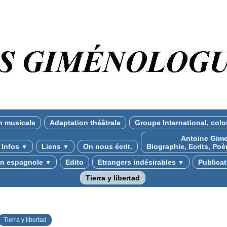
n musicale
Adaptation théâtrale
Groupe International, colo
Antoine Gime
Infos
Liens
On nous écrit.
Biographie, Ecrits, Poè
▼
▼
ion espagnole
Edito
Etrangers indésirables
Publica
▼
▼
Tierra y libertad
Tierra y libertad