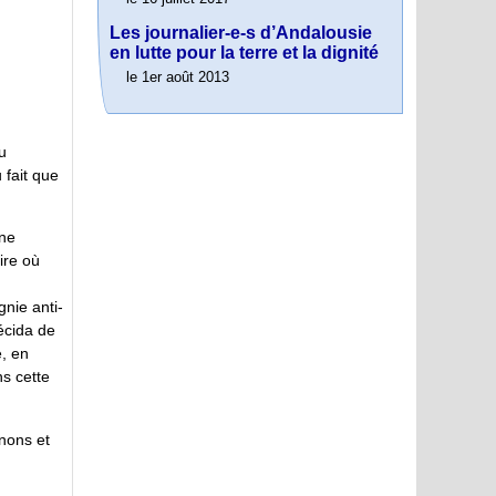
Les journalier-e-s d’Andalousie
en lutte pour la terre et la dignité
le 1er août 2013
u
 fait que
one
ire où
gnie anti-
décida de
e, en
ns cette
nons et