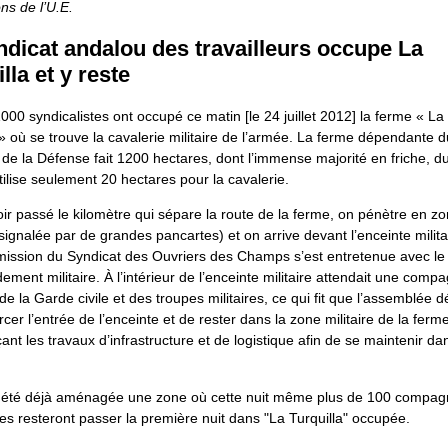
ns de l’U.E.
ndicat andalou des travailleurs occupe La
lla et y reste
000 syndicalistes ont occupé ce matin [le 24 juillet 2012] la ferme « La
 » où se trouve la cavalerie militaire de l’armée. La ferme dépendante d
 de la Défense fait 1200 hectares, dont l’immense majorité en friche, du
tilise seulement 20 hectares pour la cavalerie.
ir passé le kilomètre qui sépare la route de la ferme, on pénètre en z
 (signalée par de grandes pancartes) et on arrive devant l’enceinte milita
ission du Syndicat des Ouvriers des Champs s’est entretenue avec le
ent militaire. À l’intérieur de l’enceinte militaire attendait une compa
e la Garde civile et des troupes militaires, ce qui fit que l’assemblée 
rcer l’entrée de l’enceinte et de rester dans la zone militaire de la ferm
t les travaux d’infrastructure et de logistique afin de se maintenir da
a été déjà aménagée une zone où cette nuit même plus de 100 compag
 resteront passer la première nuit dans "La Turquilla" occupée.