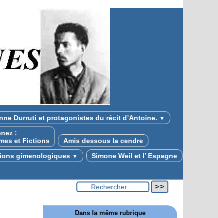
nne Durruti et protagonistes du récit d’Antoine.
▼
nez :
mes et Fictions
Amis dessous la cendre
tions gimenologiques
Simone Weil et l’ Espagne
▼
Dans la même rubrique