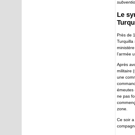
subventio
Le sy
Turqui
Près de 1
Turquilla
ministère
l’armée u
Après avo
militaire
une comm
commandem
émeutes d
ne pas fo
commençan
zone.
Ce soir 
compagnes