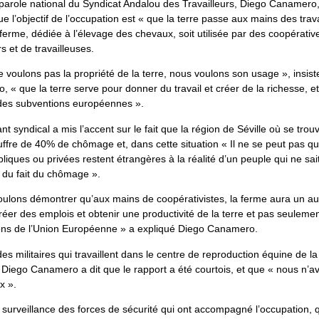
parole national du Syndicat Andalou des Travailleurs, Diego Canamero,
ue l’objectif de l’occupation est « que la terre passe aux mains des trava
 ferme, dédiée à l’élevage des chevaux, soit utilisée par des coopérativ
rs et de travailleuses.
 voulons pas la propriété de la terre, nous voulons son usage », insist
 « que la terre serve pour donner du travail et créer de la richesse, e
 des subventions européennes ».
nt syndical a mis l’accent sur le fait que la région de Séville où se trou
ffre de 40% de chômage et, dans cette situation « Il ne se peut pas q
bliques ou privées restent étrangères à la réalité d’un peuple qui ne sai
e du fait du chômage ».
ulons démontrer qu’aux mains de coopérativistes, la ferme aura un au
réer des emplois et obtenir une productivité de la terre et pas seuleme
ons de l’Union Européenne » a expliqué Diego Canamero.
des militaires qui travaillent dans le centre de reproduction équine de l
Diego Canamero a dit que le rapport a été courtois, et que « nous n’a
x ».
 surveillance des forces de sécurité qui ont accompagné l’occupation, q