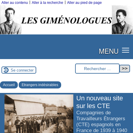
|
|
Aller au contenu
Aller à la recherche
Aller au pied de page
MENU
Se connecter
Accueil
Etrangers indésirables
Un nouveau site
sur les CTE
Compagnies de
Travailleurs Étrangers
(CTE) espagnols en
France de 1939 à 1940